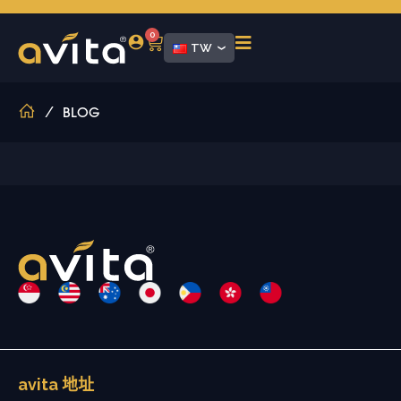
0
TW
/
BLOG
avita 地址