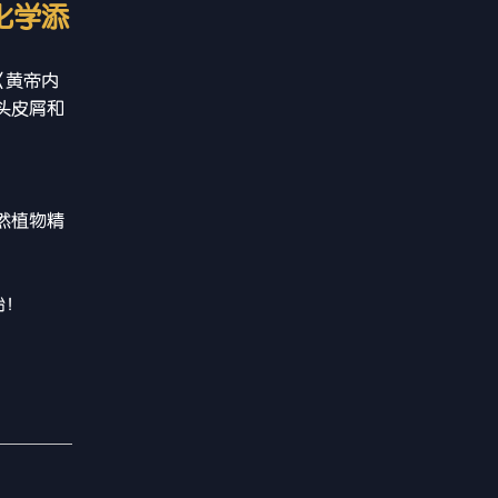
化学添
《黄帝内
头皮屑和
然植物精
始！
。